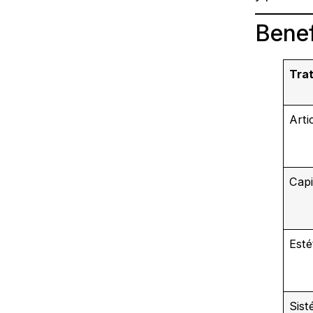
Benef
Tra
Arti
Capi
Esté
Sist