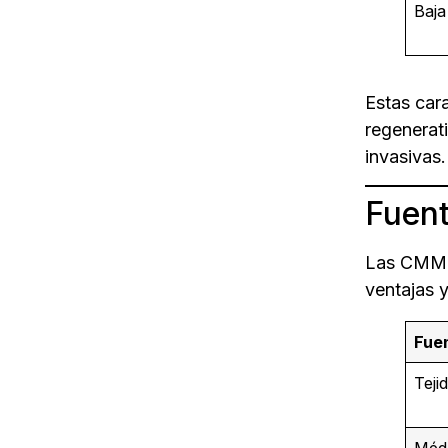
Baja
Estas cara
regenerati
invasivas.
Fuent
Las CMM p
ventajas y
Fue
Teji
Méd