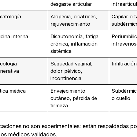
desgaste articular
intraarticu
matología
Alopecia, cicatrices,
Capilar o f
rejuvenecimiento
subdérmic
cina interna
Disautonomía, fatiga
Periumbilic
crónica, inflamación
intravenos
sistémica
cología
Sequedad vaginal,
Infiltració
nerativa
dolor pélvico,
incontinencia
tica médica
Envejecimiento
Subdérmic
cutáneo, pérdida de
o cuello
firmeza
icaciones no son experimentales: están respaldadas por
los médicos validados.