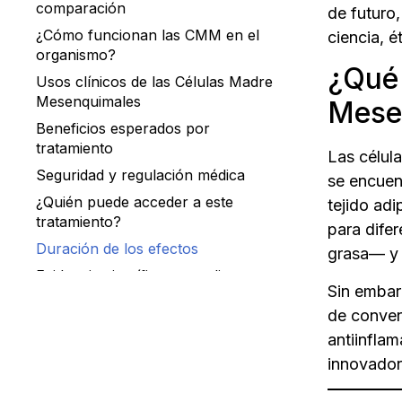
comparación
de futuro,
¿Cómo funcionan las CMM en el
ciencia, é
organismo?
¿Qué 
Usos clínicos de las Células Madre
Mesenquimales
Mese
Beneficios esperados por
tratamiento
Las célul
Seguridad y regulación médica
se encuen
¿Quién puede acceder a este
tejido adi
tratamiento?
para dife
Duración de los efectos
grasa— y s
Evidencia científica y estudios
Sin embar
relevantes
de conver
La regeneración médica celular
antiinflam
inicia con información
innovador
¿Las células madre mesenquimales
sirven para cualquier enfermedad?