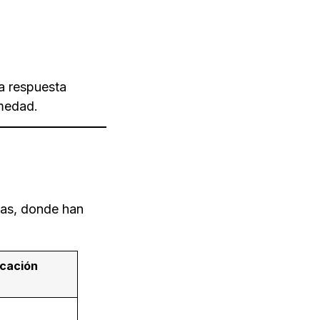
la respuesta
rmedad.
cas, donde han
icación