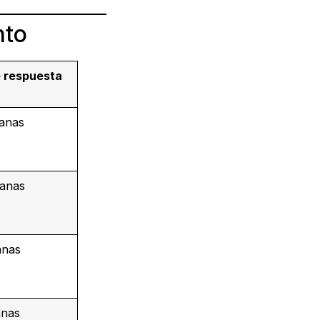
nto
 respuesta
manas
manas
anas
anas