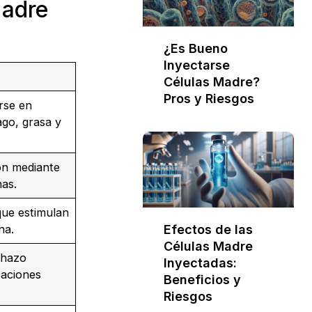
Madre
¿Es Bueno
Inyectarse
Células Madre?
Pros y Riesgos
rse en
ago, grasa y
ón mediante
nas.
que estimulan
Efectos de las
na.
Células Madre
chazo
Inyectadas:
caciones
Beneficios y
Riesgos