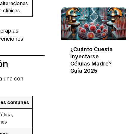
alteraciones
 clínicas.
terapias
rvenciones
¿Cuánto Cuesta
Inyectarse
ón
Células Madre?
Guía 2025
a una con
nes comunes
tética,
ones
ones,