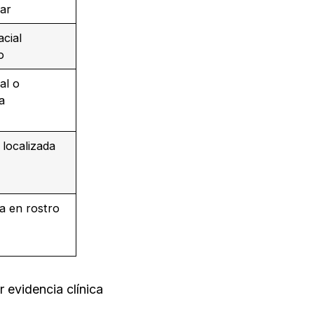
lar
acial
o
al o
a
n localizada
a en rostro
 evidencia clínica