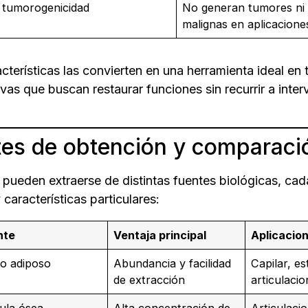
 tumorogenicidad
No generan tumores ni 
malignas en aplicaciones
cterísticas las convierten en una herramienta ideal en 
vas que buscan restaurar funciones sin recurrir a inte
es de obtención y comparaci
ueden extraerse de distintas fuentes biológicas, cad
 características particulares:
nte
Ventaja principal
Aplicacio
do adiposo
Abundancia y facilidad
Capilar, es
de extracción
articulaci
ula ósea
Alta concentración de
Articulaci