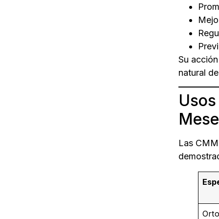
Promu
Mejor
Regul
Previ
Su acción
natural de
Usos 
Mese
Las CMM s
demostrad
Espe
Orto