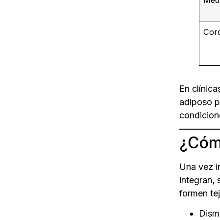
Cord
En clínic
adiposo po
condicion
¿Cóm
Una vez i
integran,
formen te
Dismi