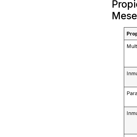
Propi
Mese
Pro
Mult
Inm
Para
Inmu