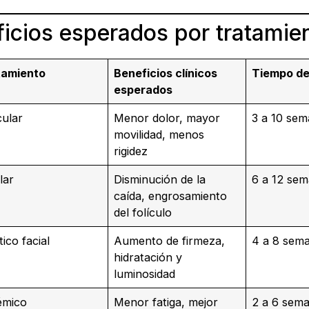
icios esperados por tratamie
tamiento
Beneficios clínicos
Tiempo de
esperados
cular
Menor dolor, mayor
3 a 10 se
movilidad, menos
rigidez
lar
Disminución de la
6 a 12 se
caída, engrosamiento
del folículo
tico facial
Aumento de firmeza,
4 a 8 sem
hidratación y
luminosidad
émico
Menor fatiga, mejor
2 a 6 sem