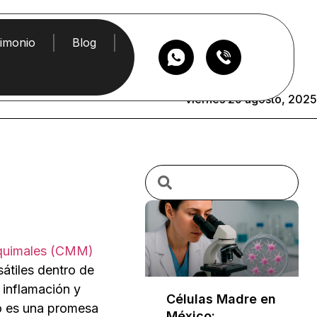
timonio
Blog
viernes 29 agosto, 2025
nquimales (CMM)
átiles dentro de
 inflamación y
Células Madre en
lo es una promesa
México: