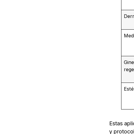
Der
Medi
Gine
rege
Esté
Estas apl
y protoco