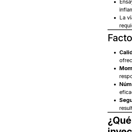
Ensa
infla
La ví
requ
Facto
Cali
ofrec
Mome
resp
Núme
efica
Segu
resul
¿Qué 
inyec