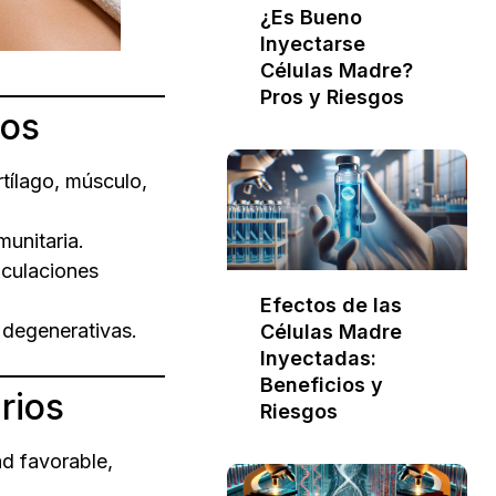
¿Es Bueno
Inyectarse
Células Madre?
Pros y Riesgos
dos
tílago, músculo,
unitaria.
iculaciones
Efectos de las
degenerativas.
Células Madre
Inyectadas:
Beneficios y
rios
Riesgos
ad favorable,