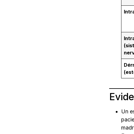
Intr
Intr
(si
nerv
Dér
(est
Evide
Un e
pacie
madr