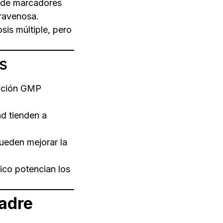
 de marcadores
travenosa.
sis múltiple, pero
s
cación GMP
d tienden a
pueden mejorar la
dico potencian los
madre