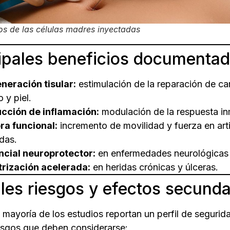
os de las células madres inyectadas
ipales beneficios documenta
neración tisular:
estimulación de la reparación de car
 y piel.
cción de inflamación:
modulación de la respuesta inm
ra funcional:
incremento de movilidad y fuerza en art
das.
ncial neuroprotector:
en enfermedades neurológicas 
trización acelerada:
en heridas crónicas y úlceras.
les riesgos y efectos secunda
 mayoría de los estudios reportan un perfil de segurid
iesgos que deben considerarse: