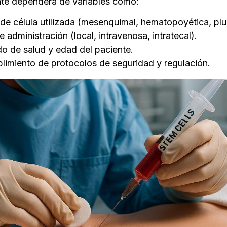
nte dependerá de variables como:
de célula utilizada (mesenquimal, hematopoyética, plu
e administración (local, intravenosa, intratecal).
o de salud y edad del paciente.
limiento de protocolos de seguridad y regulación.