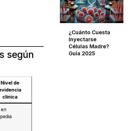
¿Cuánto Cuesta
Inyectarse
Células Madre?
os según
Guía 2025
Nivel de
evidencia
clínica
 en
pedia