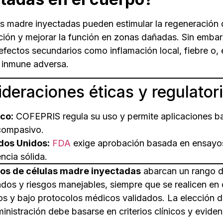
as madre inyectadas pueden estimular la regeneración d
ación y mejorar la función en zonas dañadas. Sin emba
efectos secundarios como inflamación local, fiebre o, 
 inmune adversa.
deraciones éticas y regulator
co:
COFEPRIS regula su uso y permite aplicaciones ba
compasivo.
dos Unidos:
FDA
exige aprobación basada en ensayos
ncia sólida.
tos de células madre inyectadas
abarcan un rango d
os y riesgos manejables, siempre que se realicen en 
os y bajo protocolos médicos validados. La elección de
inistración debe basarse en criterios clínicos y evidenc