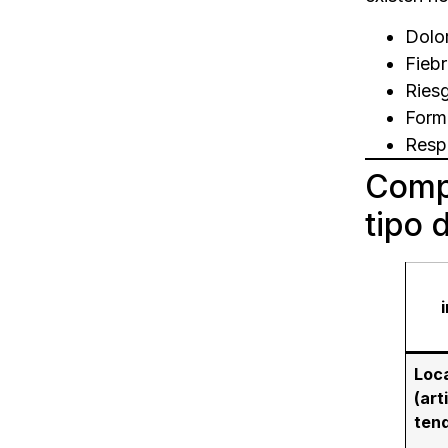
Dolor
Fiebr
Riesg
Form
Respu
Compa
tipo 
Loc
(art
ten