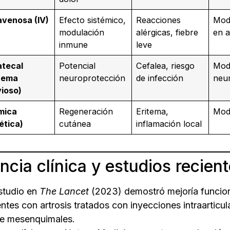
avenosa (IV)
Efecto sistémico,
Reacciones
Mod
modulación
alérgicas, fiebre
en 
inmune
leve
atecal
Potencial
Cefalea, riesgo
Mod
stema
neuroprotección
de infección
neur
ioso)
mica
Regeneración
Eritema,
Mod
ética)
cutánea
inflamación local
ncia clínica y estudios recien
studio en
The Lancet
(2023) demostró mejoría funcio
ntes con artrosis tratados con inyecciones intraarticul
e mesenquimales.