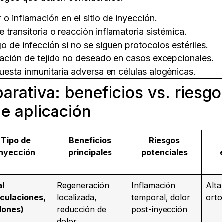
 o inflamación en el sitio de inyección.
e transitoria o reacción inflamatoria sistémica.
o de infección si no se siguen protocolos estériles.
ación de tejido no deseado en casos excepcionales.
esta inmunitaria adversa en células alogénicas.
rativa: beneficios vs. riesg
de aplicación
Tipo de
Beneficios
Riesgos
inyección
principales
potenciales
al
Regeneración
Inflamación
Alta
iculaciones,
localizada,
temporal, dolor
orto
dones)
reducción de
post-inyección
dolor