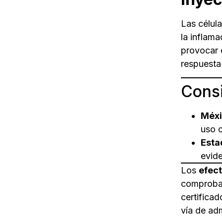
Las célul
la inflam
provocar 
respuesta
Consi
Méxi
uso 
Esta
evide
Los
efec
comprobad
certificad
vía de adm