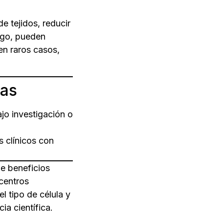
e tejidos, reducir
rgo, pueden
en raros casos,
ias
jo investigación o
 clínicos con
e beneficios
centros
l tipo de célula y
ia científica.