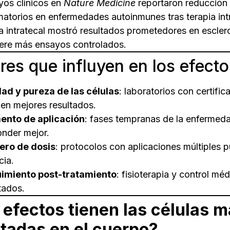
yos clínicos en
Nature Medicine
reportaron reducción
matorios en enfermedades autoinmunes tras terapia in
a intratecal mostró resultados prometedores en esclero
iere más ensayos controlados.
res que influyen en los efecto
dad y pureza de las células
: laboratorios con certifi
en mejores resultados.
nto de aplicación
: fases tempranas de la enfermeda
onder mejor.
ro de dosis
: protocolos con aplicaciones múltiples 
cia.
imiento post-tratamiento
: fisioterapia y control mé
tados.
efectos tienen las células 
tadas en el cuerpo?