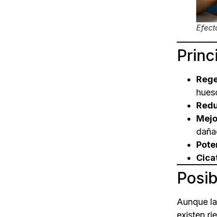
efectos
¿Qué tan efectivas son las células
Efect
madre inyectadas en rodilla?
Tabla ampliada: duración de
Princ
efectos y frecuencia de
secundarios
Consideraciones éticas y
Rege
regulatorias
hueso
Redu
Mejo
daña
Pote
Cica
Posib
Aunque la
existen r