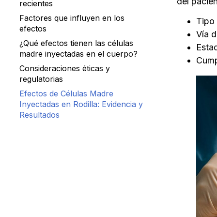
del pacie
recientes
Factores que influyen en los
Tipo 
efectos
Vía d
¿Qué efectos tienen las células
Estad
madre inyectadas en el cuerpo?
Cump
Consideraciones éticas y
regulatorias
Efectos de Células Madre
Inyectadas en Rodilla: Evidencia y
Resultados
Beneficios clínicos documentados
Posibles riesgos y efectos
secundarios
Tabla comparativa: beneficios vs.
riesgos en rodilla
Evidencia científica relevante
Factores que influyen en los