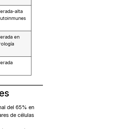
erada-alta
autoinmunes
erada en
ología
erada
tes
nal del 65% en
ares de células