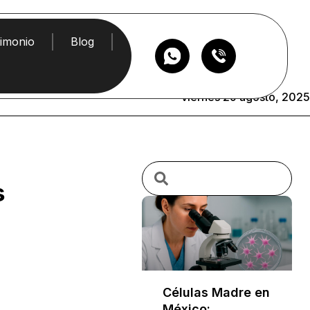
timonio
Blog
viernes 29 agosto, 2025
s
Células Madre en
México: