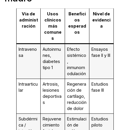
Vía de
Usos
Benefici
Nivel de
administ
clínicos
os
evidenci
ración
más
esperad
a
comune
os
s
Intraveno
Autoinmu
Efecto
Ensayos
sa
nes,
sistémico
fase II y III
diabetes
,
tipo 1
inmunom
odulación
Intraarticu
Artrosis,
Regenera
Estudios
lar
lesiones
ción de
fase III
deportiva
cartílago,
s
reducción
de dolor
Subdérmi
Rejuvene
Estimulaci
Estudios
ca /
cimiento
ón de
piloto