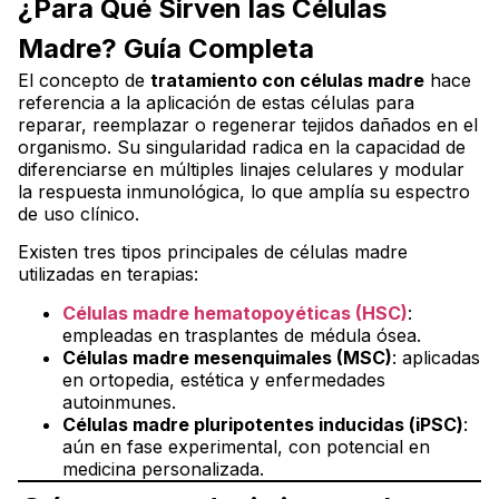
¿Para Qué Sirven las Células
tipo de alopecia
Madre? Guía Completa
Beneficios clínicos del uso de células madre en cabello
Cómo se realiza el procedimiento clínico
El concepto de
tratamiento con células madre
hace
referencia a la aplicación de estas células para
Innovaciones actuales en terapias capilares con células
reparar, reemplazar o regenerar tejidos dañados en el
madre
organismo. Su singularidad radica en la capacidad de
Evidencia científica: lo que dicen los estudios
diferenciarse en múltiples linajes celulares y modular
la respuesta inmunológica, lo que amplía su espectro
¿Las células madre realmente hacen crecer nuevo
de uso clínico.
cabello?
Existen tres tipos principales de células madre
utilizadas en terapias:
Células madre hematopoyéticas (HSC)
:
empleadas en trasplantes de médula ósea.
Células madre mesenquimales (MSC)
: aplicadas
en ortopedia, estética y enfermedades
autoinmunes.
Células madre pluripotentes inducidas (iPSC)
:
aún en fase experimental, con potencial en
medicina personalizada.