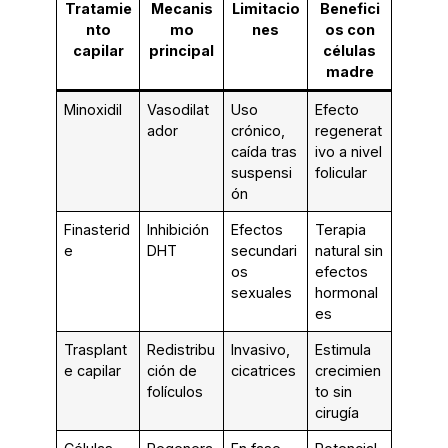
Tratamie
Mecanis
Limitacio
Benefici
nto
mo
nes
os con
capilar
principal
células
madre
Minoxidil
Vasodilat
Uso
Efecto
ador
crónico,
regenerat
caída tras
ivo a nivel
suspensi
folicular
ón
Finasterid
Inhibición
Efectos
Terapia
e
DHT
secundari
natural sin
os
efectos
sexuales
hormonal
es
Trasplant
Redistribu
Invasivo,
Estimula
e capilar
ción de
cicatrices
crecimien
folículos
to sin
cirugía