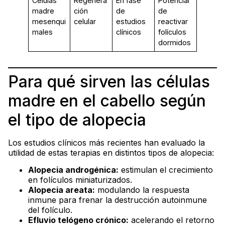
Células
Regenera
En fase
Potencial
madre
ción
de
de
mesenqui
celular
estudios
reactivar
males
clínicos
folículos
dormidos
Para qué sirven las células
madre en el cabello según
el tipo de alopecia
Los estudios clínicos más recientes han evaluado la
utilidad de estas terapias en distintos tipos de alopecia:
Alopecia androgénica:
estimulan el crecimiento
en folículos miniaturizados.
Alopecia areata:
modulando la respuesta
inmune para frenar la destrucción autoinmune
del folículo.
Efluvio telógeno crónico:
acelerando el retorno