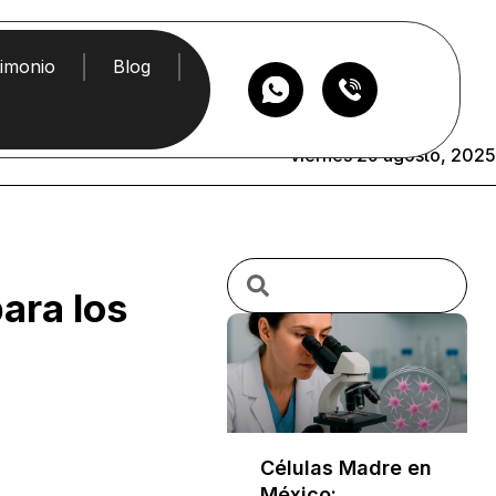
timonio
Blog
viernes 29 agosto, 2025
ara los
Células Madre en
México: