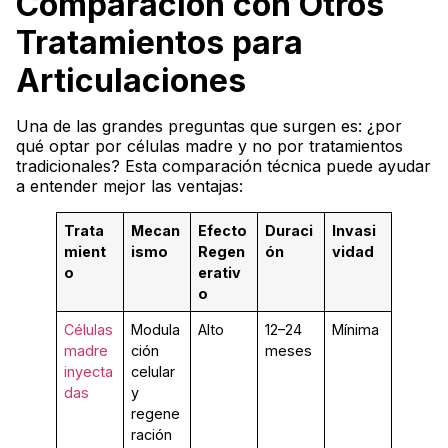
Comparación con Otros
Tratamientos para
Articulaciones
Una de las grandes preguntas que surgen es: ¿por
qué optar por células madre y no por tratamientos
tradicionales? Esta comparación técnica puede ayudar
a entender mejor las ventajas:
Trata
Mecan
Efecto
Duraci
Invasi
mient
ismo
Regen
ón
vidad
o
erativ
o
Células
Modula
Alto
12–24
Mínima
madre
ción
meses
inyecta
celular
das
y
regene
ración