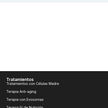
En los últimos años, las terapias con células madre han
revolucionado el tratamiento de diversas afecciones
musculoesqueléticas, en particular las que afectan la
salud articular. Condiciones como la osteoartritis,
lesiones de cartílago, tendinopatías o inflamación
crónica han dejado de ser sinónimos de cirugía
inevitable o dolor permanente. Hoy, gracias a la
medicina regenerativa, existen alternativas
científicamente fundamentadas que buscan no solo
aliviar el dolor, sino restaurar tejidos y recuperar
movilidad.
Tratamientos
Tratamientos con Células Madre
Terapia Anti-aging
Terapia con Exosomas
Terapia IV de Nutrición