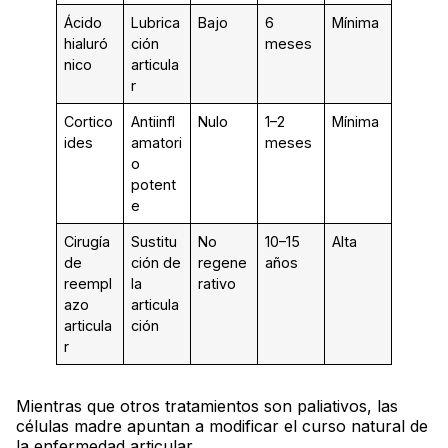
Ácido
Lubrica
Bajo
6
Mínima
hialuró
ción
meses
nico
articula
r
Cortico
Antiinfl
Nulo
1–2
Mínima
ides
amatori
meses
o
potent
e
Cirugía
Sustitu
No
10–15
Alta
de
ción de
regene
años
reempl
la
rativo
azo
articula
articula
ción
r
Mientras que otros tratamientos son paliativos, las
células madre apuntan a modificar el curso natural de
la enfermedad articular.