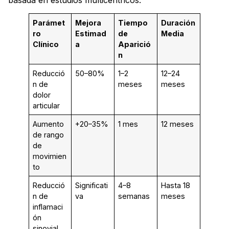
Parámet
Mejora
Tiempo
Duración
ro
Estimad
de
Media
Clínico
a
Aparició
n
Reducció
50–80%
1–2
12–24
n de
meses
meses
dolor
articular
Aumento
+20–35%
1 mes
12 meses
de rango
de
movimien
to
Reducció
Significati
4–8
Hasta 18
n de
va
semanas
meses
inflamaci
ón
sinovial